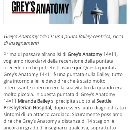
Grey’s Anatomy 14×11: una punta Bailey-centrica, ricca
di insegnamenti
Prima di passare all’analisi di
Grey’s Anatomy 14×11,
vogliamo ricordarvi della recensione della puntata
precedente che potrete trovare
qui
. Questa puntata
Grey’s Anatomy 14×11 è una puntata sulla Bailey, tutto
gira intorno a lei, e devo dire che è stato molto
interessante ripercorrere la sua vita fin da quando era
molto piccola. In questa puntata di Grey’s Anatomy
14×11
Miranda Bailey
si precipita subito al
Seattle
Presbyterian Hospital
, dopo essersi auto-diagnosticata i
sintomi di un attacco cardiaco. Sicuramente possiamo
dire che Grey’s Anatomy a distanza di 14 stagioni è
ancora in grado di insegnarci qualcosa, soprattutto