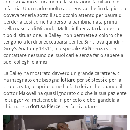
conoscevamo sicuramente la situazione familiare e di
infanzia. Una madre molto apprensiva che fin da piccola
doveva tenerla sotto il suo occhio attento per paura di
perderla così come ha perso la bambina nata prima
della nascita di Miranda. Molto influenzata da questo
tipo di situazione, la Bailey, non permette a coloro che
tengono a lei di preoccuparsi per lei. Si ritrova quindi in
Grey’s Anatomy 14×11, in ospedale,
sola
senza voler
contattare nessuno dei suoi cari e senza farlo sapere ai
suoi colleghi e amici.
La Bailey ha mostrato davvero un grande carattere, ci
ha insegnato che bisogna
lottare per sé stessi
e per la
propria vita, proprio come ha fatto lei anche quando il
dottor Maxwell ha quasi ignorato ciò che la sua paziente
le suggeriva, mettendola in pericolo e obbligandola a
chiamare la
dott.sa Pierce
per farsi aiutare.