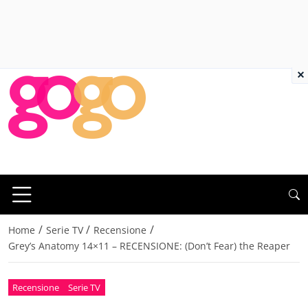
×
/
/
/
Home
Serie TV
Recensione
Grey’s Anatomy 14×11 – RECENSIONE: (Don’t Fear) the Reaper
Recensione
Serie TV