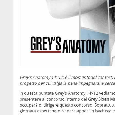
Grey’s Anatomy 14×12: è il momentodel contest, il
progetto per cui valga la pena impegnarsi e cerc
In questa puntata Grey’s Anatomy 14×12 vediamo i
presentare al concorso interno del
Grey Sloan M
occuperà di dirigere questo concorso. Soprattutto 
giornata aspettano di vedere appesi in bacheca m