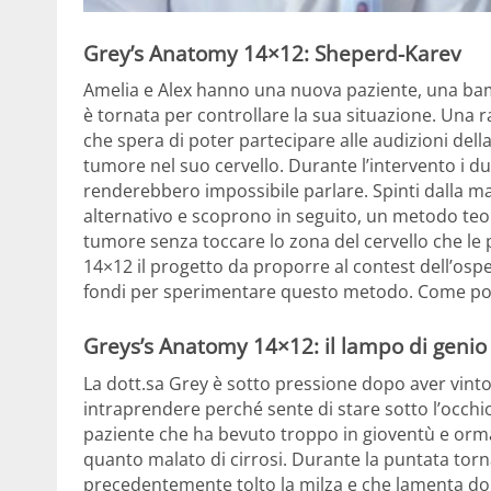
Grey’s Anatomy 14×12: Sheperd-Karev
Amelia e Alex hanno una nuova paziente, una bamb
è tornata per controllare la sua situazione. Una 
che spera di poter partecipare alle audizioni dell
tumore nel suo cervello. Durante l’intervento i d
renderebbero impossibile parlare. Spinti dalla
alternativo e scoprono in seguito, un metodo teo
tumore senza toccare lo zona del cervello che le
14×12 il progetto da proporre al contest dell’os
fondi per sperimentare questo metodo. Come po
Greys’s Anatomy 14×12: il lampo di genio
La dott.sa Grey è sotto pressione dopo aver vint
intraprendere perché sente di stare sotto l’occhi
paziente che ha bevuto troppo in gioventù e orm
quanto malato di cirrosi. Durante la puntata torn
precedentemente tolto la milza e che lamenta dolori