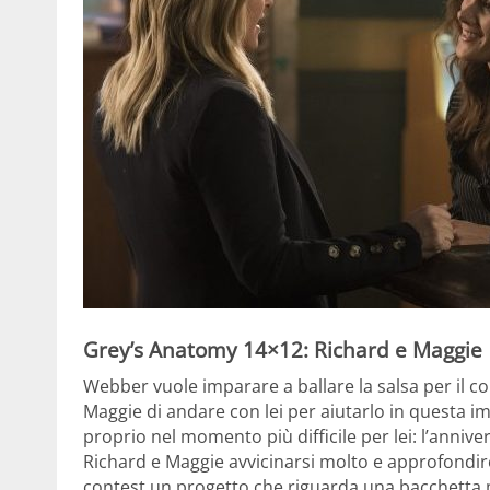
Grey’s Anatomy 14×12: Richard e Maggie
Webber vuole imparare a ballare la salsa per il c
Maggie di andare con lei per aiutarlo in questa im
proprio nel momento più difficile per lei: l’anniv
Richard e Maggie avvicinarsi molto e approfondire
contest un progetto che riguarda una bacchetta 