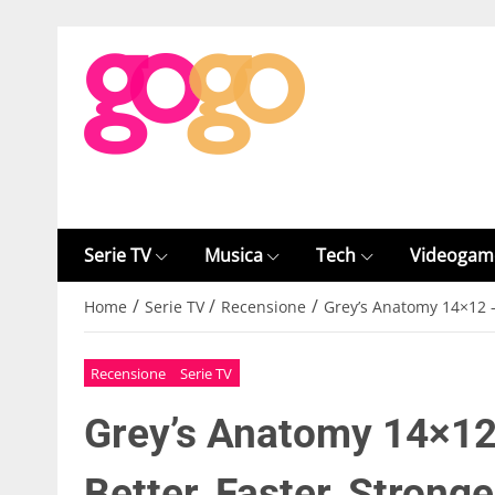
Serie TV
Musica
Tech
Videogam
/
/
/
Home
Serie TV
Recensione
Grey’s Anatomy 14×12 –
Recensione
Serie TV
Grey’s Anatomy 14×12
Better, Faster, Stronge