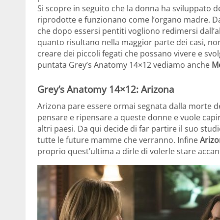
Si scopre in seguito che la donna ha sviluppato d
riprodotte e funzionano come l’organo madre. Da qu
che dopo essersi pentiti vogliono redimersi dall
quanto risultano nella maggior parte dei casi, non
creare dei piccoli fegati che possano vivere e svol
puntata Grey’s Anatomy 14×12 vediamo anche
M
Grey’s Anatomy 14×12: Arizona
Arizona pare essere ormai segnata dalla morte d
pensare e ripensare a queste donne e vuole capir
altri paesi. Da qui decide di far partire il suo st
tutte le future mamme che verranno. Infine
Ariz
proprio quest’ultima a dirle di volerle stare accan