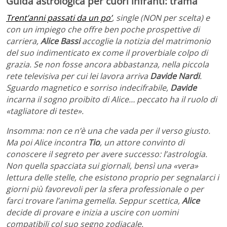
Guida astrologica per cuori infranti: trama
Trent’anni passati da un po’
, single (NON per scelta) e
con un impiego che offre ben poche prospettive di
carriera,
Alice Bassi
accoglie la notizia del matrimonio
del suo indimenticato ex come il proverbiale colpo di
grazia. Se non fosse ancora abbastanza, nella piccola
rete televisiva per cui lei lavora arriva
Davide Nardi
.
Sguardo magnetico e sorriso indecifrabile,
Davide
incarna il sogno proibito di Alice… peccato ha il ruolo di
«tagliatore di teste».
Insomma: non ce n’è una che vada per il verso giusto.
Ma poi Alice incontra
Tio
, un attore convinto di
conoscere il segreto per avere successo: l’astrologia.
Non quella spacciata sui giornali, bensì una «vera»
lettura delle stelle, che esistono proprio per segnalarci i
giorni più favorevoli per la sfera professionale o per
farci trovare l’anima gemella. Seppur scettica,
Alice
decide di provare e inizia a uscire con uomini
compatibili col suo segno zodiacale.