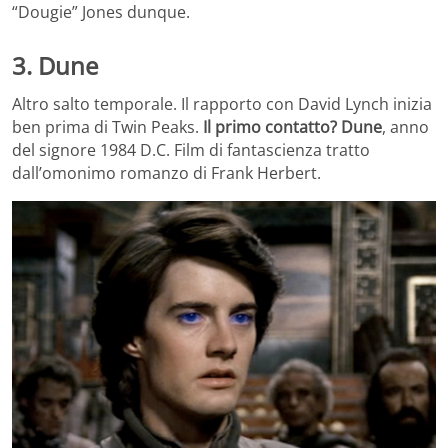
“Dougie” Jones dunque.
3. Dune
Altro salto temporale. Il rapporto con David Lynch inizia
ben prima di Twin Peaks.
Il primo contatto? Dune
, anno
del signore 1984 D.C. Film di fantascienza tratto
dall’omonimo romanzo di Frank Herbert.