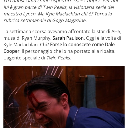
Lo conosciamo come l’ispettore Dale Cooper. Per noi,
lui è gran parte di Twin Peaks, la visionaria serie del
maestro Lynch. Ma Kyle Maclachlan chi è? Torna la
rubrica settimanale di Gogo Magazine.
La settimana scorsa avevamo affrontato la star di AHS,
musa di Ryan Murphy,
Sarah Paulson
. Oggi è la volta di
Kyle Maclachlan. Chi?
Forse lo conoscete come Dale
Cooper
, il personaggio che lo ha portato alla ribalta.
L’agente speciale di
Twin Peaks
.