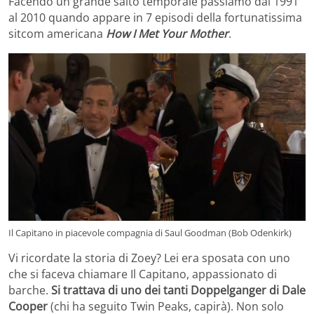
Facendo un grande salto temporale passiamo dal 1991
al 2010 quando appare in 7 episodi della fortunatissima
sitcom americana
How I Met Your Mother
.
Il Capitano in piacevole compagnia di Saul Goodman (Bob Odenkirk)
Vi ricordate la storia di Zoey? Lei era sposata con uno
che si faceva chiamare Il Capitano, appassionato di
barche.
Si trattava di uno dei tanti Doppelganger di Dale
Cooper
(chi ha seguito Twin Peaks, capirà). Non solo