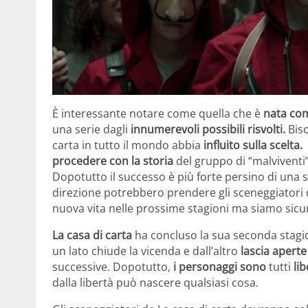
È interessante notare come quella che è
nata com
una serie dagli
innumerevoli possibili risvolti.
Bis
carta in tutto il mondo abbia
influito sulla scelta.
I
procedere con la storia
del gruppo di “malviventi”
Dopotutto il successo è più forte persino di una 
direzione potrebbero prendere gli sceneggiatori di
nuova vita nelle prossime stagioni ma siamo sicu
La casa di carta
ha concluso la sua seconda stagi
un lato chiude la vicenda e dall’altro
lascia aperte
successive. Dopotutto,
i personaggi sono
tutti
lib
dalla libertà può nascere qualsiasi cosa.