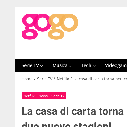
Serie TV
Musica
Tech
Videogam
/
/
/
Home
Serie TV
Netflix
La casa di carta torna non 
Netflix
News
Serie TV
La casa di carta torn
due nuove stagioni