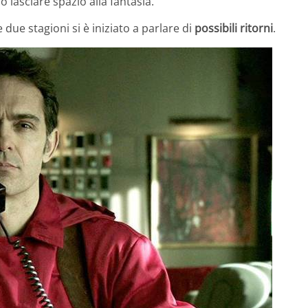
 lasciare spazio alla fantasia.
due stagioni si è iniziato a parlare di
possibili ritorni
.