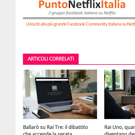
ARTICOLI CORRELATI
Ballarò su Rai Tre: il dibattito
Rai Uno, quan
che accende la serata
diventano de