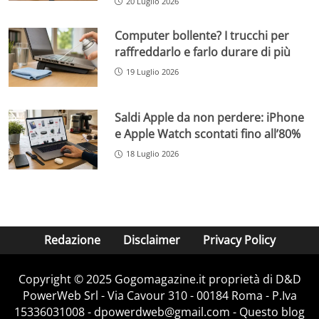
20 Luglio 2026
Computer bollente? I trucchi per
raffreddarlo e farlo durare di più
19 Luglio 2026
Saldi Apple da non perdere: iPhone
e Apple Watch scontati fino all’80%
18 Luglio 2026
Redazione
Disclaimer
Privacy Policy
Copyright © 2025 Gogomagazine.it proprietà di D&D
PowerWeb Srl - Via Cavour 310 - 00184 Roma - P.Iva
15336031008 - dpowerdweb@gmail.com - Questo blog