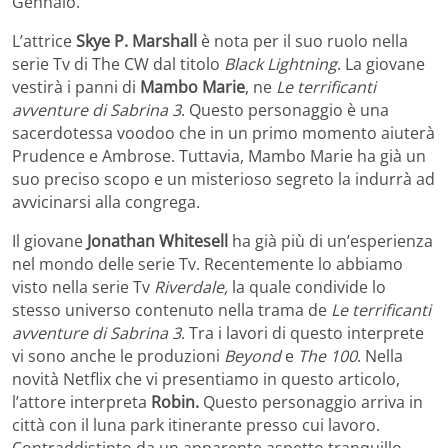
Gennaio.
L’attrice
Skye P. Marshall
è nota per il suo ruolo nella
serie Tv di The CW dal titolo
Black Lightning
. La giovane
vestirà i panni di
Mambo Marie
, ne
Le terrificanti
avventure di Sabrina 3
. Questo personaggio è una
sacerdotessa voodoo che in un primo momento aiuterà
Prudence e Ambrose. Tuttavia, Mambo Marie ha già un
suo preciso scopo e un misterioso segreto la indurrà ad
avvicinarsi alla congrega.
Il giovane
Jonathan Whitesell
ha già più di un’esperienza
nel mondo delle serie Tv. Recentemente lo abbiamo
visto nella serie Tv
Riverdale,
la quale condivide lo
stesso universo contenuto nella trama de
Le terrificanti
avventure di Sabrina 3
. Tra i lavori di questo interprete
vi sono anche le produzioni
Beyond
e
The 100
. Nella
novità Netflix che vi presentiamo in questo articolo,
l’attore interpreta
Robin.
Questo personaggio arriva in
città con il luna park itinerante presso cui lavoro.
Contraddistinto da un apparente aspetto tranquillo,