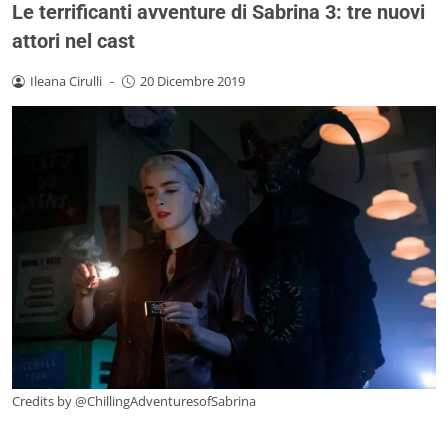
Le terrificanti avventure di Sabrina 3: tre nuovi
attori nel cast
Ileana Cirulli
-
20 Dicembre 2019
Credits by @ChillingAdventuresofSabrina