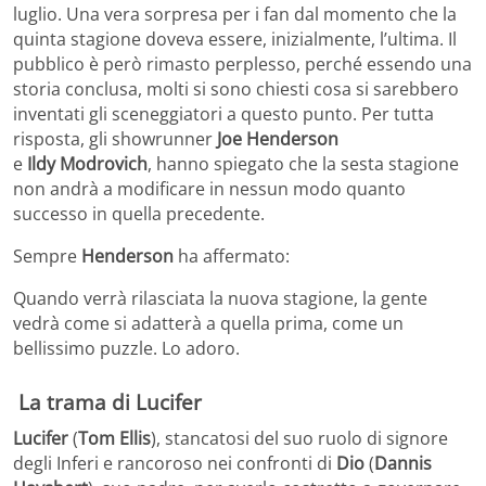
luglio. Una vera sorpresa per i fan dal momento che la
quinta stagione do
veva essere, inizialmente, l’ultima.
Il
pubblico è però rimasto perplesso, perché essendo una
storia conclusa, molti si sono chiesti cosa si sarebbero
inventati gli scene
ggiatori a questo punto. Per tutta
risposta, gli showrunner
Joe
Henderson
e
Ildy
Modrovich
, hanno spiegato che la sesta stagione
non andrà a modificare in nessun modo quanto
successo in quella precedent
e.
Sempre
Henderson
ha affermato:
Quando verrà rilasciata la nuova stagione, la gente
vedrà come si adatterà a quella prima, come un
bellissimo puzzle. Lo adoro.
La trama di
Lucifer
Lucifer
(
Tom Ellis
)
, stancatosi del suo ruolo di signore
degli Inferi e rancoroso nei confronti di
Dio
(
Dannis