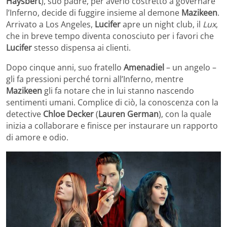
Haysbert
), suo padre, per averlo costretto a governare
l’Inferno, decide di fuggire insieme al demone
Mazikeen
.
Arrivato a Los Angeles,
Lucifer
apre un night
club
, il
Lux
,
che in breve tempo diventa conosciuto per i favori che
Lucifer
stesso
dispensa ai clienti.
Dopo cinque anni, suo fratello
Amenadiel
– un angelo –
gli fa pressioni perché torni all’Inferno, mentre
Mazikeen
gli fa notare che in lui stanno
nascendo
sentimenti umani. Complice di ciò, la conoscenza con la
detective
Chloe Decker
(
Lauren German
), con la quale
inizia a collaborare e finisce per instaurare un rapporto
di amore e odio.