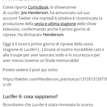
Come riporta
ComicBook
, lo showrunner
di
Lucifer
,
Joe
Henderson
, ha annunciato sul suo
account Twitter che martedì 6 ottobre è ricominciat
a
la
produzione della
sesta e ultima sta
gione
dello show
televisivo,
confermando anche il primo giorno di
riprese. Ha dichiarato
Henderson
:
Oggi è il nostro primo giorno di riprese della sesta
stagione di
Lucifer
!
[…] Grazie al nostro incredibile cast e
alla troupe per aver lavorato sodo e
in sicurezza e per
aver messo insieme un finale memorabile!
Potete vedere il post qui sotto:
https://twitter.com/Henderson_Joe/status/131351313977
s=20
Lucifer
6: cosa sappiamo?
Ricordiamo che
Lucifer
è stata rinnovata lo scorso