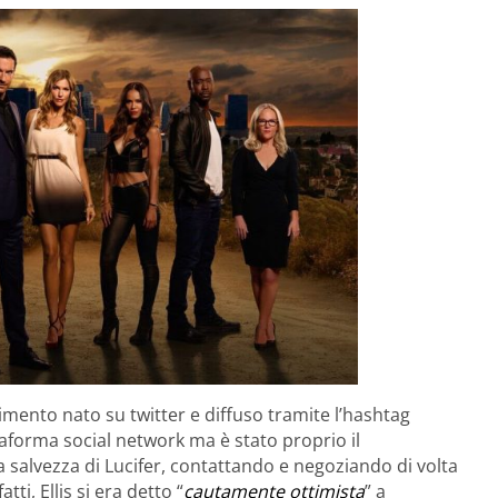
vimento nato su twitter e diffuso tramite l’hashtag
taforma social network ma è stato proprio il
 salvezza di Lucifer, contattando e negoziando di volta
ti, Ellis si era detto “
cautamente ottimista
” a