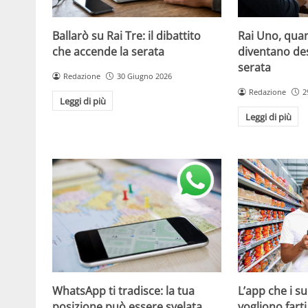
Ballarò su Rai Tre: il dibattito
Rai Uno, quan
che accende la serata
diventano de
serata
Redazione
30 Giugno 2026
Redazione
2
Leggi di più
Leggi di più
WhatsApp ti tradisce: la tua
L’app che i s
posizione può essere svelata
vogliono fart