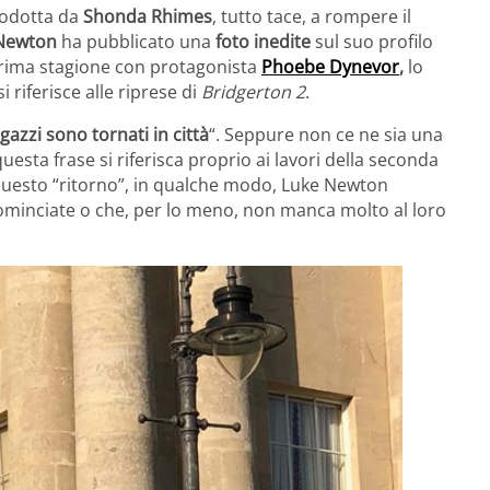
prodotta da
Shonda Rhimes
, tutto tace, a rompere il
Newton
ha pubblicato una
foto inedite
sul suo profilo
a prima stagione con protagonista
Phoebe Dynevor
,
lo
si riferisce alle riprese di
Bridgerton 2
.
agazzi sono tornati in città
“. Seppure non ce ne sia una
uesta frase si riferisca proprio ai lavori della seconda
questo “ritorno”, in qualche modo, Luke Newton
ominciate o che, per lo meno, non manca molto al loro