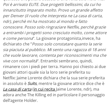
Poi è arrivato ELITE. Due progetti bellissimi, da cui ho
innanzitutto imparato molto. Provo un grande affetto
per Denver (il ruolo che interpreta ne La casa di carta,
ndr), perchè mi ha mostrato al mondo e fatto
conoscere. Posso solo ringraziare Netflix, perchè grazie
a entrambi i progetti sono cresciuto molto, come attore
e come persona
“. La giovane protagonista,invece, ha
dichiarato che “
Posso solo constatare quanto la serie
sia piaciuta al pubblico. Mi sento una ragazza di 18 anni
che vuole lavorare, contenta per riconoscimenti ma che
vive con normalità
“. Entrambi sembrano, quindi,
rimanere con i piedi per terra. Hanno poi chiesto ai due
giovani attori quale sia la loro serie preferita su
Netflix:
Jaime Lorente dichiara che la sua serie preferita
in assoluto è
Suits
, mentre la giovane attrice dice che è
La casa di carta
(
in cui recita
Jaime Lorente, ndr), ma
adora anche The Killing ed in particolare il personaggio
dell’agente Holder.