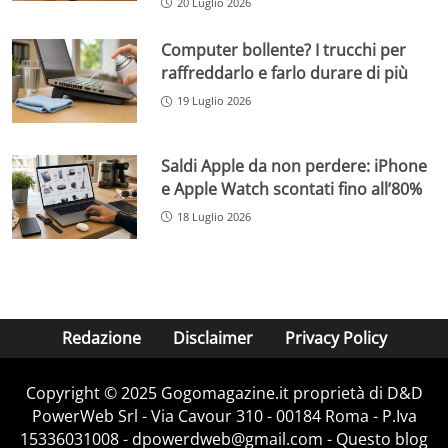
20 Luglio 2026
Computer bollente? I trucchi per
raffreddarlo e farlo durare di più
19 Luglio 2026
Saldi Apple da non perdere: iPhone
e Apple Watch scontati fino all’80%
18 Luglio 2026
Redazione
Disclaimer
Privacy Policy
Copyright © 2025 Gogomagazine.it proprietà di D&D
PowerWeb Srl - Via Cavour 310 - 00184 Roma - P.Iva
15336031008 - dpowerdweb@gmail.com - Questo blog