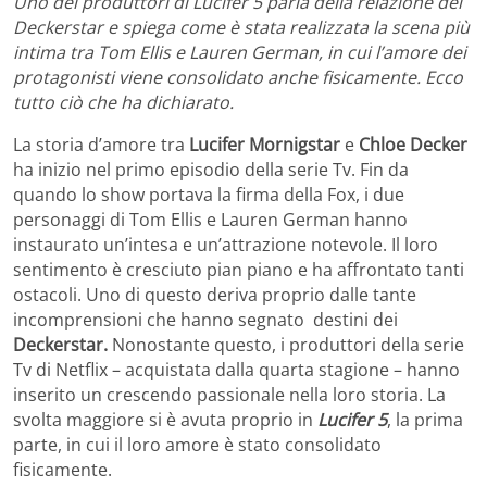
Uno dei produttori di Lucifer 5 parla della relazione dei
Deckerstar e spiega come è stata realizzata la scena più
intima tra Tom Ellis e Lauren German, in cui l’amore dei
protagonisti viene consolidato anche fisicamente. Ecco
tutto ciò che ha dichiarato.
La storia d’amore tra
Lucifer Mornigstar
e
Chloe Decker
ha inizio nel primo episodio della serie Tv. Fin da
quando lo show portava la firma della Fox, i due
personaggi di Tom Ellis e Lauren German hanno
instaurato un’intesa e un’attrazione notevole. Il loro
sentimento è cresciuto pian piano e ha affrontato tanti
ostacoli. Uno di questo deriva proprio dalle tante
incomprensioni che hanno segnato destini dei
Deckerstar.
Nonostante questo, i produttori della serie
Tv di Netflix – acquistata dalla quarta stagione – hanno
inserito un crescendo passionale nella loro storia. La
svolta maggiore si è avuta proprio in
Lucifer 5
, la prima
parte, in cui il loro amore è stato consolidato
fisicamente.