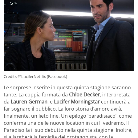
Credits @LuciferNetflix (Facebook)
Le sorprese inserite in questa quinta stagione saranno
tante. La coppia formata da
Chloe Decker
, interpretata
da
Lauren German
, e
Lucifer Morningstar
continuerà a
far sognare il pubblico. La loro storia d’amore avrà,
finalmente, un lieto fine. Un epilogo ‘paradisiaco’, come
conferma una delle nuove location in cui li vedremo. Il
Paradiso fa il suo debutto nella quinta stagione. Inoltre,
si allargherà la famiglia del protagonista, con la