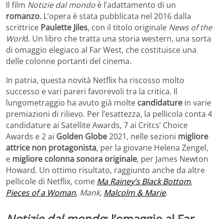
Il film
Notizie dal mondo
è l’adattamento di un
romanzo.
L’opera è stata pubblicata nel 2016 dalla
scrittrice
Paulette Jiles
, con il titolo originale
News of the
Worl
d. Un libro che tratta una storia western, una sorta
di omaggio elegiaco al Far West, che costituisce una
delle colonne portanti del cinema.
In patria, questa novità Netflix ha riscosso molto
successo e vari pareri favorevoli tra la critica. Il
lungometraggio ha avuto già molte
candidature
in varie
premiazioni di rilievo. Per l’esattezza, la pellicola conta 4
candidature ai Satellite Awards, 7 ai Critcs’ Choice
Awards e 2 ai
Golden Globe
2021, nelle sezioni
migliore
attrice non protagonista
, per la giovane Helena Zengel,
e
migliore colonna sonora originale
, per James Newton
Howard. Un ottimo risultato, raggiunto anche da altre
pellicole di Netflix, come
Ma Rainey’s Black Bottom
,
Pieces of a Woman
,
Mank,
Malcolm & Marie
.
Notizie dal mondo
: l’omaggio al Far