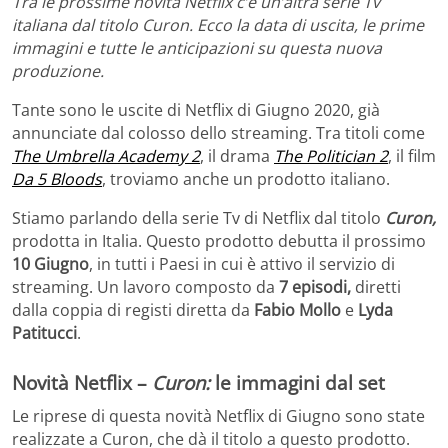
Tra le prossime novità Netflix c’è un’altra serie Tv
italiana dal titolo Curon. Ecco la data di uscita, le prime
immagini e tutte le anticipazioni su questa nuova
produzione.
Tante sono le uscite di Netflix di Giugno 2020, già
annunciate dal colosso dello streaming. Tra titoli come
The Umbrella Academy 2
, il drama
The Politician 2
, il film
Da 5 Bloods
, troviamo anche un prodotto italiano.
Stiamo parlando della serie Tv di Netflix dal titolo
Curon,
prodotta in Italia. Questo prodotto debutta il prossimo
10 Giugno
, in tutti i Paesi in cui è attivo il servizio di
streaming. Un lavoro composto da
7 episodi,
diretti
dalla coppia di registi diretta da
Fabio Mollo
e
Lyda
Patitucci
.
Novità Netflix –
Curon:
le immagini dal set
Le riprese di questa novità Netflix di Giugno sono state
realizzate a Curon, che dà il titolo a questo prodotto.