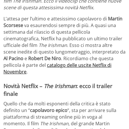
film The Irishman. Ecco il videoclip che contiene nuove
scene di questa attesissima novità Netflix.
L’attesa per l’ultimo e attesissimo capolavoro di
Martin
Scorsese
va esaurendosi sempre di più. A quasi una
settimana dal rilascio di questa pellicola
cinematografica, Netflix ha pubblicato un ultimo trailer
ufficiale del film
The Irishman
. Esso ci mostra altre
scene inedite di questo lungometraggio, interpretato da
Al Pacino
e
Robert De Niro
. Ricordiamo che questa
pellicola è parte del
catalogo delle uscite Netflix di
Novembre
.
Novità Netflix –
The Irishman
: ecco il trailer
finale
Quello che da molti esponenti della critica è stato
definito un “
capolavoro epico
“, sta per arrivare sulla
piattaforma di streaming online più in voga al
momento. Il film
The Irishman
, del grande Martin