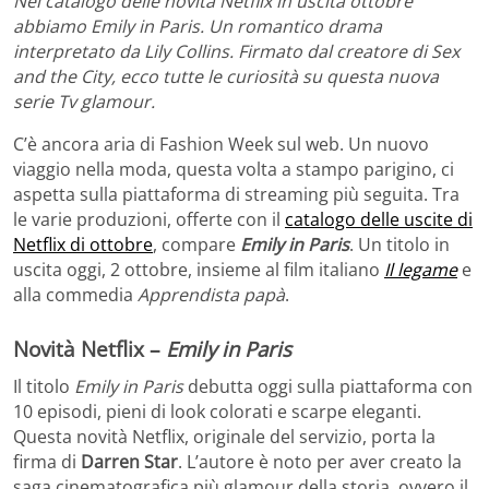
Nel catalogo delle novità Netflix in uscita ottobre
abbiamo Emily in Paris. Un romantico drama
interpretato da Lily Collins. Firmato dal creatore di Sex
and the City, ecco tutte le curiosità su questa nuova
serie Tv glamour.
C’è ancora aria di Fashion Week sul web. Un nuovo
viaggio nella moda, questa volta a stampo parigino, ci
aspetta sulla piattaforma di streaming più seguita. Tra
le varie produzioni, offerte con il
catalogo delle uscite di
Netflix di ottobre
, compare
Emily in Paris
. Un titolo in
uscita oggi, 2 ottobre, insieme al film italiano
Il legame
e
alla commedia
Apprendista papà
.
Novità Netflix –
Emily in Paris
Il titolo
Emily in Paris
debutta oggi sulla piattaforma con
10 episodi, pieni di look colorati e scarpe eleganti.
Questa novità Netflix, originale del servizio, porta la
firma di
Darren Star
. L’autore è noto per aver creato la
saga cinematografica più glamour della storia, ovvero il