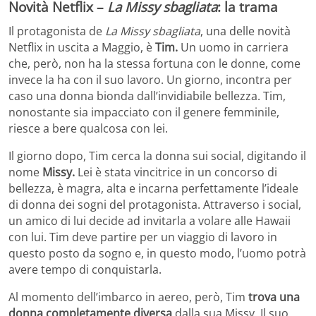
Novità Netflix –
La Missy sbagliata
: la trama
Il protagonista de
La Missy sbagliata
, una delle novità
Netflix in uscita a Maggio, è
Tim.
Un uomo in carriera
che, però, non ha la stessa fortuna con le donne, come
invece la ha con il suo lavoro. Un giorno, incontra per
caso una donna bionda dall’invidiabile bellezza. Tim,
nonostante sia impacciato con il genere femminile,
riesce a bere qualcosa con lei.
Il giorno dopo, Tim cerca la donna sui social, digitando il
nome
Missy.
Lei è stata vincitrice in un concorso di
bellezza, è magra, alta e incarna perfettamente l’ideale
di donna dei sogni del protagonista. Attraverso i social,
un amico di lui decide ad invitarla a volare alle Hawaii
con lui. Tim deve partire per un viaggio di lavoro in
questo posto da sogno e, in questo modo, l’uomo potrà
avere tempo di conquistarla.
Al momento dell’imbarco in aereo, però, Tim
trova una
donna completamente diversa
dalla sua Missy. Il suo