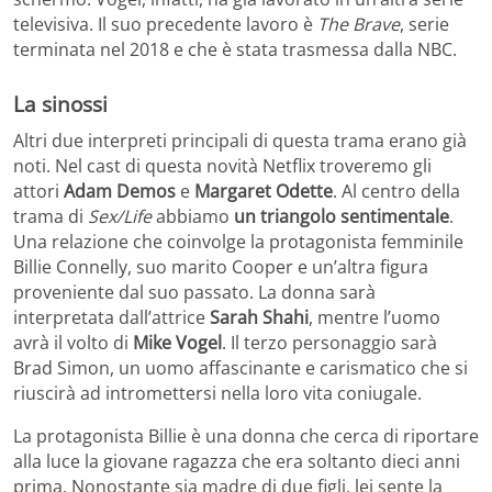
televisiva. Il suo precedente lavoro è
The Brave
, serie
terminata nel 2018 e che è stata trasmessa dalla NBC.
La sinossi
Altri due interpreti principali di questa trama erano già
noti. Nel cast di questa novità Netflix troveremo gli
attori
Adam Demos
e
Margaret Odette
. Al centro della
trama di
Sex/Life
abbiamo
un triangolo sentimentale
.
Una relazione che coinvolge la protagonista femminile
Billie Connelly, suo marito Cooper e un’altra figura
proveniente dal suo passato. La donna sarà
interpretata dall’attrice
Sarah Shahi
, mentre l’uomo
avrà il volto di
Mike Vogel
. Il terzo personaggio sarà
Brad Simon, un uomo affascinante e carismatico che si
riuscirà ad intromettersi nella loro vita coniugale.
La protagonista Billie è una donna che cerca di riportare
alla luce la giovane ragazza che era soltanto dieci anni
prima. Nonostante sia madre di due figli, lei sente la