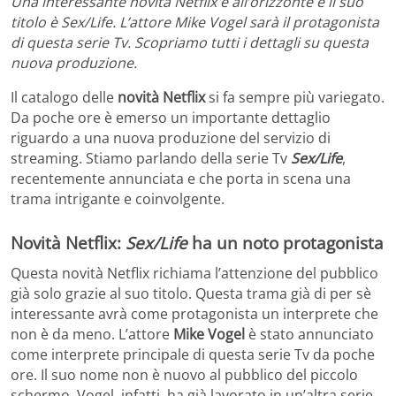
Una interessante novità Netflix è all’orizzonte e il suo
titolo è Sex/Life. L’attore Mike Vogel sarà il protagonista
di questa serie Tv. Scopriamo tutti i dettagli su questa
nuova produzione.
Il catalogo delle
novità Netflix
si fa sempre più variegato.
Da poche ore è emerso un importante dettaglio
riguardo a una nuova produzione del servizio di
streaming. Stiamo parlando della serie Tv
Sex/Life
,
recentemente annunciata e che porta in scena una
trama intrigante e coinvolgente.
Novità Netflix:
Sex/Life
ha un noto protagonista
Questa novità Netflix richiama l’attenzione del pubblico
già solo grazie al suo titolo. Questa trama già di per sè
interessante avrà come protagonista un interprete che
non è da meno. L’attore
Mike Vogel
è stato annunciato
come interprete principale di questa serie Tv da poche
ore. Il suo nome non è nuovo al pubblico del piccolo
schermo. Vogel, infatti, ha già lavorato in un’altra serie