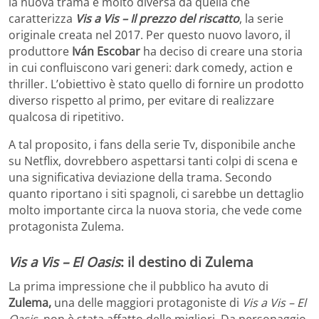
la nuova trama è molto diversa da quella che
caratterizza
Vis a Vis – Il prezzo del riscatto
, la serie
originale creata nel 2017. Per questo nuovo lavoro, il
produttore
Iván Escobar
ha deciso di creare una storia
in cui confluiscono vari generi: dark comedy, action e
thriller. L’obiettivo è stato quello di fornire un prodotto
diverso rispetto al primo, per evitare di realizzare
qualcosa di ripetitivo.
A tal proposito, i fans della serie Tv, disponibile anche
su Netflix, dovrebbero aspettarsi tanti colpi di scena e
una significativa deviazione della trama. Secondo
quanto riportano i siti spagnoli, ci sarebbe un dettaglio
molto importante circa la nuova storia, che vede come
protagonista Zulema.
Vis a Vis – El Oasis
: il destino di Zulema
La prima impressione che il pubblico ha avuto di
Zulema,
una delle maggiori protagoniste di
Vis a Vis – El
Oasis
, non è stata affatto delle migliori. Da personaggio