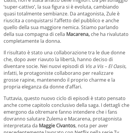
‘super-cattivo’, la sua figura si è evoluta, cambiando
quasi totalmente sembianze. Da antagonista, Zule è
riuscita a conquistarsi l’affetto del pubblico e anche
quello della sua maggiore nemica. Stiamo parlando
della sua compagna di cella
Macarena,
che ha rivalutato
completamente la donna.
Il risultato è stato una collaborazione tra le due donne
che, dopo aver riavuto la libertà, hanno deciso di
diventare socie. Nei nuovi episodi di
Vis a Vis – El Oasis
,
infatti, le protagoniste collaborano per realizzare
grosse rapine, mantenendo il proprio charme e la
propria eleganza da donne d’affari.
Tuttavia, questo nuovo ciclo di episodi è stato pensato
anche come capitolo conclusivo della saga. I dettagli che
emergono da oltremare fanno intendere che i fans
dovranno salutare Zulema e Macarena, protagonista
interpretata da
Maggie Civantos
, nota per aver
precedentemente lavorato con Netflix nella serie Tv