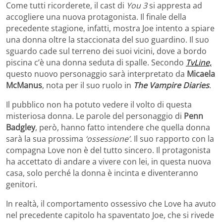
Come tutti ricorderete, il cast di
You 3
si appresta ad
accogliere una nuova protagonista. Il finale della
precedente stagione, infatti, mostra Joe intento a spiare
una donna oltre la staccionata del suo guardino. Il suo
sguardo cade sul terreno dei suoi vicini, dove a bordo
piscina c’è una donna seduta di spalle. Secondo
TvLine,
questo nuovo personaggio sarà interpretato da
Micaela
McManus
, nota per il suo ruolo in
The Vampire Diaries
.
Il pubblico non ha potuto vedere il volto di questa
misteriosa donna. Le parole del personaggio di
Penn
Badgley
, però, hanno fatto intendere che quella donna
sarà la sua prossima
‘ossessione’.
Il suo rapporto con la
compagna Love non è del tutto sincero. Il protagonista
ha accettato di andare a vivere con lei, in questa nuova
casa, solo perché la donna è incinta e diventeranno
genitori.
In realtà, il comportamento ossessivo che Love ha avuto
nel precedente capitolo ha spaventato Joe, che si rivede