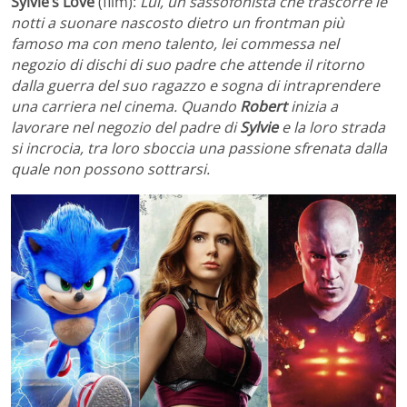
Sylvie’s
Love
(
film):
L
ui, un sassofonista che trascorre le
notti a suonare nascosto dietro un frontman più
famoso ma con meno talento, lei commessa nel
negozio di dischi di suo padre che attende il ritorno
dalla guerra del suo ragazzo e sogna di intraprendere
una carriera nel cinema. Quando
Robert
inizia a
lavorare nel negozio del padre di
Sylvie
e la loro strada
si incrocia, tra loro sboccia una passione sfrenata dalla
quale non possono sottrarsi.