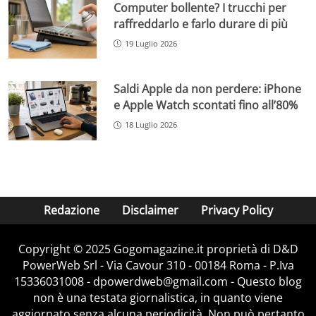
Computer bollente? I trucchi per
raffreddarlo e farlo durare di più
19 Luglio 2026
Saldi Apple da non perdere: iPhone
e Apple Watch scontati fino all’80%
18 Luglio 2026
Redazione
Disclaimer
Privacy Policy
Copyright © 2025 Gogomagazine.it proprietà di D&D
PowerWeb Srl - Via Cavour 310 - 00184 Roma - P.Iva
15336031008 - dpowerdweb@gmail.com - Questo blog
non è una testata giornalistica, in quanto viene
aggiornato senza alcuna periodicità. Non può pertanto