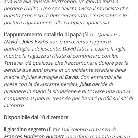
sua vita alla musica. Purtroppo, un giorno inizia a
perdere l’udito. Uno specialista avvisa il musicista che
questo processo di deterioramento è incessante e lo
porterà rapidamente alla completa ipoacusia.
L’appuntamento natalizio di papà
(film):
Quello tra
David
e
Jules Evans
non è un diverso rapporto
padre/figlia adolescente.
David
fatica a capire la figlia
mentre la ragazza si rifiuta di comunicare con lui.
Tuttavia, c’è qualcosa che li accomuna: il dolore per la
perdita due anni prima in un incidente stradale della
madre di Jules e moglie di
David
. Con entrambi alle
prese con la devastante perdita,
Jules
decide di
prendere in mano la situazione e di trovare una nuova
compagna al padre, creando per lui vari profili sui siti di
incontro.
Disponibile dal 10 dicembre
Il giardino segreto
(film):
Dal celebre romanzo di
Frances Hodgson Burnett
, un’orfana mandata a vivere