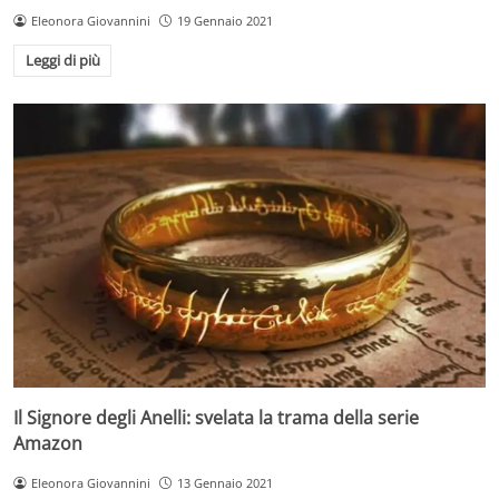
Eleonora Giovannini
19 Gennaio 2021
Leggi di più
Il Signore degli Anelli: svelata la trama della serie
Amazon
Eleonora Giovannini
13 Gennaio 2021