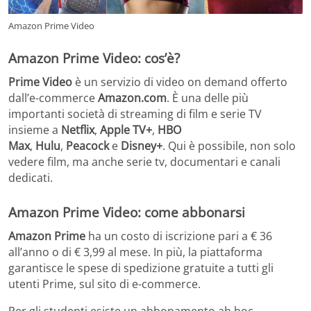
Amazon Prime Video
Amazon Prime Video: cos’è?
Prime Video
è un servizio di video on demand offerto
dall’e-commerce
Amazon.com
. È una delle più
importanti società di streaming di film e serie TV
insieme a
Netflix
,
Apple TV+
,
HBO
Max
,
Hulu
,
Peacock
e
Disney+
.
Qui è possibile, non solo
vedere film, ma anche serie tv, documentari e canali
dedicati.
Amazon Prime Video: come abbonarsi
Amazon Prime
ha un costo di iscrizione pari a
€
36
all’anno o di
€
3,99 al mese.
In più, la piattaforma
garantisce le spese di spedizione gratuite a tutti gli
utenti Prime, sul sito di e-commerce.
Per gli studenti esiste un abbonamento ah hoc,