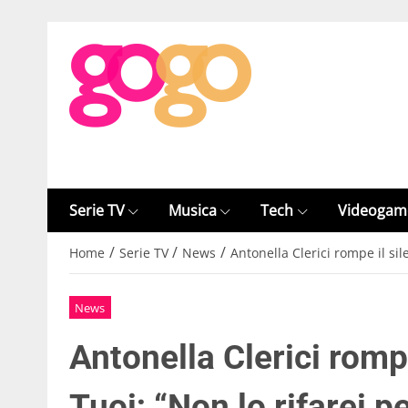
Serie TV
Musica
Tech
Videogam
/
/
/
Home
Serie TV
News
Antonella Clerici rompe il sil
News
Antonella Clerici rompe
Tuoi; “Non lo rifarei 