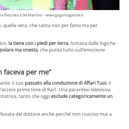
a una frecciata a De Martino – www.gogomagazine.it
e, quella vera, che canta non per fama ma per
ice,
la tiene con i piedi per terra
, lontana dalle logiche
opolare ma onesta
, che punta tutto sull’emozione
on faceva per me”
ante: il suo
passato alla conduzione di Affari Tuoi
, il
l’access prime time di Rai1. Una parentesi televisiva
ntatrice, tanto che oggi
esclude categoricamente un
efonata del dottore anche perché non riuscivo mai a