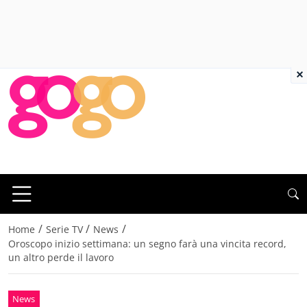
×
/
/
/
Home
Serie TV
News
Oroscopo inizio settimana: un segno farà una vincita record,
un altro perde il lavoro
News