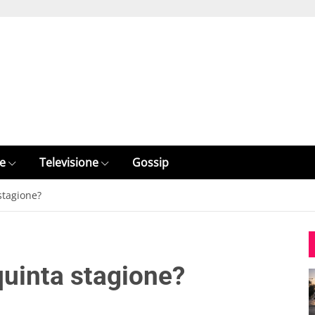
e
Televisione
Gossip
stagione?
quinta stagione?