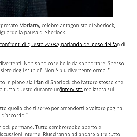
erpretato
Moriarty,
celebre antagonista di Sherlock,
 riguardo la pausa di Sherlock.
 confronti di questa
Pausa,
parlando del peso dei fa
n di
 divertenti. Non sono cose belle da sopportare. Spesso
siete degli stupidi’. Non è più divertente ormai.”
ito in pieno sia i
fan
di Sherlock che l’attore stesso che
a tutto questo durante un
‘intervista
realizzata sul
tto quello che ti serve per arrenderti e voltare pagina.
 d’accordo.”
rlock permane. Tutto sembrerebbe aperto e
iscussioni interne. Riusciranno ad andare oltre tutto