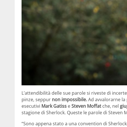
L’attendibilità delle sue parole si riveste di incer
pinze, seppur
non impossibile.
Ad avvalorarne la 
esecutivi
Mark Gatiss
e
Steven Moffat
che, nel
gi
stagione di Sherlock. Queste le parole di Steven 
“Sono appena stato a una convention di Sherlock