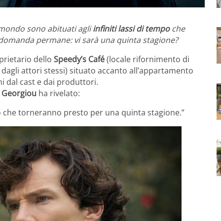
l mondo sono abituati agli
infiniti lassi di tempo
che
la domanda permane: vi sarà una quinta stagione?
prietario dello
Speedy’s Café
(locale rifornimento di
dagli attori stessi) situato accanto all’appartamento
i dal cast e dai produttori.
s Georgiou
ha rivelato:
o che torneranno presto per una quinta stagione.”