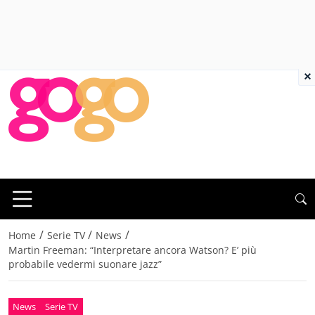
×
/
/
/
Home
Serie TV
News
Martin Freeman: “Interpretare ancora Watson? E’ più
probabile vedermi suonare jazz”
News
Serie TV