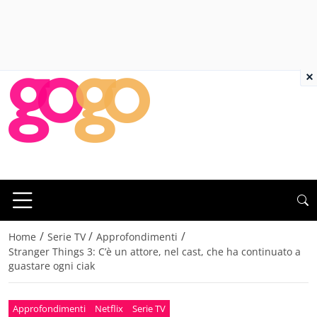
×
/
/
/
Home
Serie TV
Approfondimenti
Stranger Things 3: C’è un attore, nel cast, che ha continuato a
guastare ogni ciak
Approfondimenti
Netflix
Serie TV