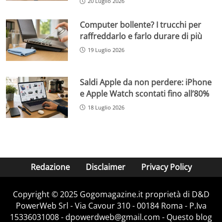
20 Luglio 2026
Computer bollente? I trucchi per
raffreddarlo e farlo durare di più
19 Luglio 2026
Saldi Apple da non perdere: iPhone
e Apple Watch scontati fino all’80%
18 Luglio 2026
Redazione
Disclaimer
Privacy Policy
Copyright © 2025 Gogomagazine.it proprietà di D&D
PowerWeb Srl - Via Cavour 310 - 00184 Roma - P.Iva
15336031008 - dpowerdweb@gmail.com - Questo blog