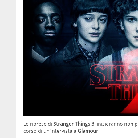
Le riprese di
Stranger
Things 3
inizieranno non pr
corso di un’intervista a
Glamour
: