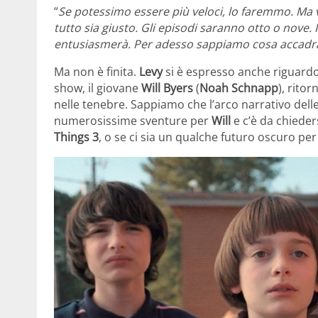
“
Se potessimo essere più veloci, lo faremmo. Ma 
tutto sia giusto. Gli episodi saranno otto o nove. 
entusiasmerà. Per adesso sappiamo cosa accadrà 
Ma non è finita.
Levy
si è espresso anche riguardo 
show, il giovane
Will
Byers
(
Noah Schnapp
), ritor
nelle tenebre. Sappiamo che l’arco narrativo dell
numerosissime sventure per
Will
e c’è da chiede
Things 3
, o se ci sia un qualche futuro oscuro per