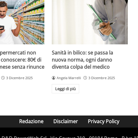
upermercati non
Sanità in bilico: se passa la
i conoscere: 80€ di
nuova norma, ogni danno
 mese senza rinunce
diventa colpa del medico
3 Dicembre 2025
Angela Marrelli
3 Dicembre 2025
Leggi di più
Redazione
Disclaimer
Privacy Policy