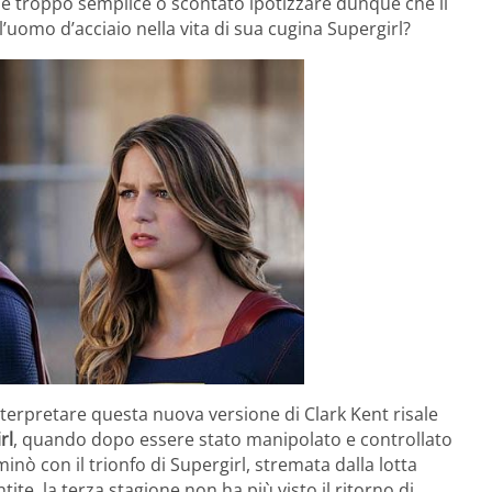
e troppo semplice o scontato ipotizzare dunque che il
’uomo d’acciaio nella vita di sua cugina Supergirl?
terpretare questa nuova versione di Clark Kent risale
rl
, quando dopo essere stato manipolato e controllato
inò con il trionfo di Supergirl, stremata dalla lotta
te, la terza stagione non ha più visto il ritorno di