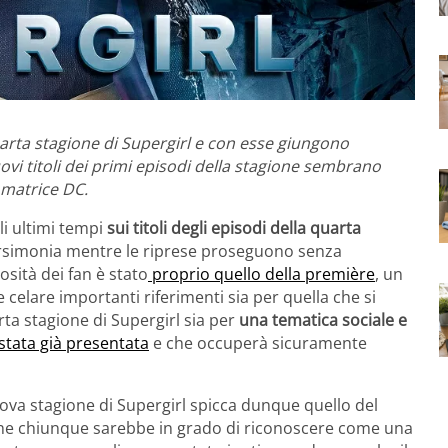
quarta stagione di Supergirl e con esse giungono
uovi titoli dei primi episodi della stagione sembrano
i matrice DC.
li ultimi tempi
sui titoli degli episodi della quarta
rsimonia mentre le riprese proseguono senza
iosità dei fan è stato
proprio quello della première
, un
elare importanti riferimenti sia per quella che si
rta stagione di Supergirl sia per
una tematica sociale e
stata già presentata
e che occuperà sicuramente
ova stagione di Supergirl spicca dunque quello del
 che chiunque sarebbe in grado di riconoscere come una