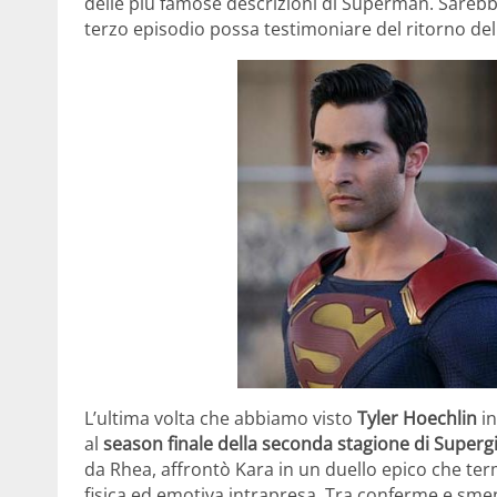
delle più famose descrizioni di Superman. Sarebb
terzo episodio possa testimoniare del ritorno dell
L’ultima volta che abbiamo visto
Tyler Hoechlin
in
al
season finale della seconda stagione di Supergi
da Rhea, affrontò Kara in un duello epico che term
fisica ed emotiva intrapresa. Tra conferme e smenti