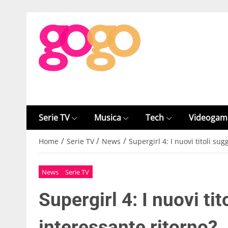
Serie TV
Musica
Tech
Videogam
/
/
/
Home
Serie TV
News
Supergirl 4: I nuovi titoli su
News
Serie TV
Supergirl 4: I nuovi ti
interessante ritorno?