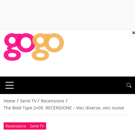
×
/
/
/
Home
Serie TV
Recensione
The Bold Type 2×05: RECENSIONE – Voci diverse, voci nuove
Recensione
Serie TV