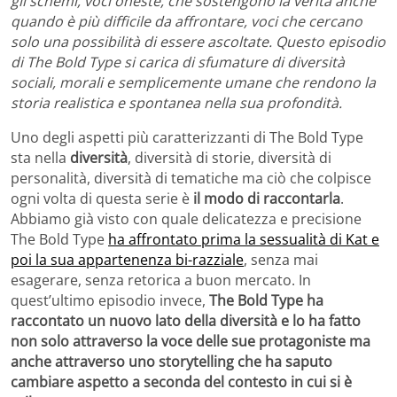
gli schemi, voci oneste, che sostengono la verità anche
quando è più difficile da affrontare, voci che cercano
solo una possibilità di essere ascoltate. Questo episodio
di The Bold Type si carica di sfumature di diversità
sociali, morali e semplicemente umane che rendono la
storia realistica e spontanea nella sua profondità.
Uno degli aspetti più caratterizzanti di The Bold Type
sta nella
diversità
, diversità di storie, diversità di
personalità, diversità di tematiche ma ciò che colpisce
ogni volta di questa serie è
il modo di raccontarla
.
Abbiamo già visto con quale delicatezza e precisione
The Bold Type
ha affrontato prima la sessualità di Kat e
poi la sua appartenenza bi-razziale
, senza mai
esagerare, senza retorica a buon mercato. In
quest’ultimo episodio invece,
The Bold Type ha
raccontato un nuovo lato della diversità e lo ha fatto
non solo attraverso la voce delle sue protagoniste
ma
anche attraverso uno storytelling che ha saputo
cambiare aspetto a seconda del contesto in cui si è