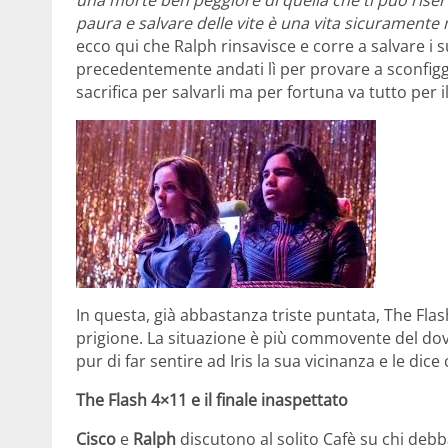
una morte ben peggiore di quella che ti può riser
paura e salvare delle vite è una vita sicuramente m
ecco qui che Ralph rinsavisce e corre a salvare i 
precedentemente andati lì per provare a sconfigge
sacrifica per salvarli ma per fortuna va tutto per i
In questa, già abbastanza triste puntata, The Flas
prigione. La situazione è più commovente del dov
pur di far sentire ad Iris la sua vicinanza e le dice
The Flash 4×11 e il finale inaspettato
Cisco
e
Ralph
discutono al solito Cafè su chi deb