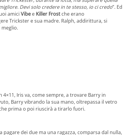
vare Trickester, durante la lotta, ma superare quella
igliore. Devi solo credere in te stesso, io ci credo
”. Ed
suoi amici
Vibe
e
Killer Frost
che erano
re Trickster e sua madre. Ralph, addirittura, si
l meglio.
h 4×11, Iris va, come sempre, a trovare Barry in
uto, Barry vibrando la sua mano, oltrepassa il vetro
 che prima o poi riuscirà a tirarlo fuori.
ba pagare dei due ma una ragazza, comparsa dal nulla,