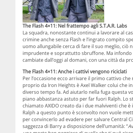
The Flash 4×11: Nel frattempo agli S.T.A.R. Labs
La squadra, nonostante continui a lavorare al cas
crimine anche senza Flash e l’ingrato compito spet
uomo allungabile cerca di fare il suo meglio, ciò 
imprudente e soprattutto sbruffone. Ma infondo 
cambiate dall’oggi al domani, con una città da pro
The Flash 4×11: Anche i cattivi vengono riciclati
Per l’occasione ecco arrivare il primo cattivo che
proprio da Iron Heights è Axel Walker colui che 
diverso tempo fa. Ad aiutarlo nella fuga questa 
piano abbastanza astuto per far fuori Ralph. Lo st
chiamato AXIDO creato da i due malviventi che è i
Ralph a questo punto è sconvolto non vuole metter
per convincerlo ad evadere per salvare Central Ci
saggezza di Barry a disposizione dell’umanità: “
Av