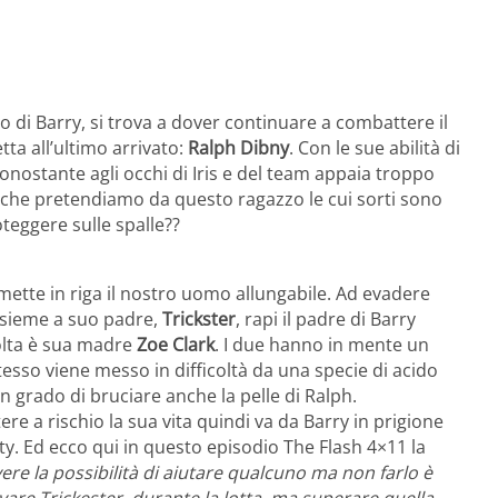
o di Barry, si trova a dover continuare a combattere il
ta all’ultimo arrivato:
Ralph Dibny
. Con le sue abilità di
nonostante agli occhi di Iris e del team appaia troppo
che pretendiamo da questo ragazzo le cui sorti sono
teggere sulle spalle??
 mette in riga il nostro uomo allungabile. Ad evadere
insieme a suo padre,
Trickster
, rapi il padre di Barry
volta è sua madre
Zoe Clark
. I due hanno in mente un
esso viene messo in difficoltà da una specie di acido
n grado di bruciare anche la pelle di Ralph.
e a rischio la sua vita quindi va da Barry in prigione
ty. Ed ecco qui in questo episodio The Flash 4×11 la
ere la possibilità di aiutare qualcuno ma non farlo è