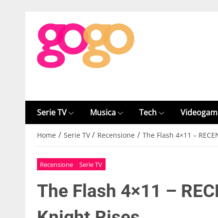
Serie TV
Musica
Tech
Videogam
/
/
/
Home
Serie TV
Recensione
The Flash 4×11 – RECE
Recensione
Serie TV
The Flash 4×11 – REC
Knight Rises