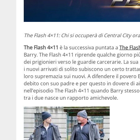
The Flash 4×11: Chi si occuperà di Central City ora
The Flash 4×11
è la successiva puntata a
The Flas
Barry. The Flash 4×11 riprende qualche giorno più
dei prigionieri verso le guardie carcerarie. La s
i nuovi arrivati di solito subiscono un certo tra
loro supremazia sui nuovi. A difendere il povero B
debito con suo padre e per questo in dovere di ai
nell’episodio The Flash 4×11 quando Barry stesso lo
tra i due nasce un rapporto amichevole.