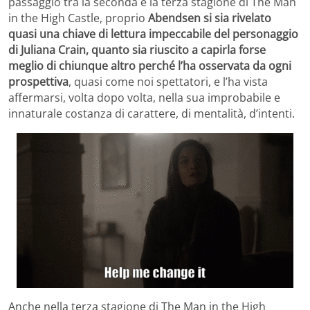
passaggio tra la seconda e la terza stagione di The Man
in the High Castle, proprio
Abendsen si sia rivelato
quasi una chiave di lettura impeccabile del personaggio
di Juliana Crain, quanto sia riuscito a capirla forse
meglio di chiunque altro perché l’ha osservata da ogni
prospettiva
, quasi come noi spettatori, e l’ha vista
affermarsi, volta dopo volta, nella sua improbabile e
innaturale costanza di carattere, di mentalità, d’intenti.
Anche nella terza stagione di The Man in the High