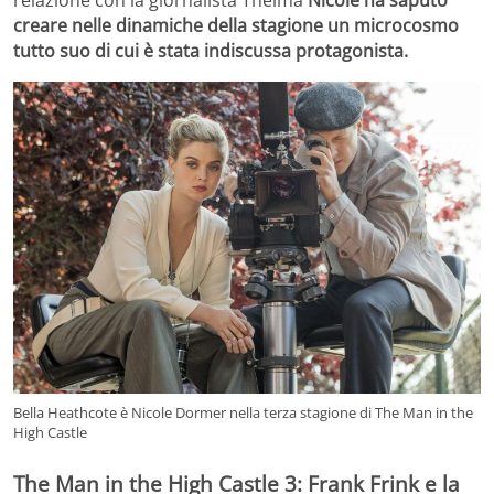
relazione con la giornalista Thelma
Nicole ha saputo
creare nelle dinamiche della stagione un microcosmo
tutto suo di cui è stata indiscussa protagonista.
Bella Heathcote è Nicole Dormer nella terza stagione di The Man in the
High Castle
Change privacy settings
The Man in the High Castle 3: Frank Frink e la