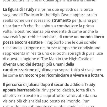
sconosciuta, lei che di quella speranza era la chiave.
La figura di Trudy
nei primi due episodi della terza
stagione di The Man in the High Castle appare ora in
realtà come un necessario
strumento
per Juliana per
ricordare ciò che l’ha spinta a combattere la prima
volta, la testimonianza più evidente di come anche la
sua realtà potrebbe cambiare, di
come un mondo libero
possa ancora esistere
. Il rapporto che le due sorelle
riescono a stringere nel breve tempo che condividono
rappresenta in realtà uno dei pochi spiragli di pura luce
di questa stagione di The Man in the High Castle e
diventa uno dei dettagli più umani della
caratterizzazione di Juliana
ma soprattutto si rivela per
lei come
un motore per ricominciare a vivere e a lottare.
Il percorso di Juliana dopo il secondo addio a Trudy
appare inarrestabile
, rinvigorito, deciso, forte di un
obiettivo ritrovato ma soprattutto rafforzato da una
visione più chiara del suo posto nel mondo. Pur
restando assolutamente coerente e fedele alla sua