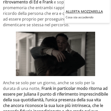
ritrovamento di Ed e Frank
e soprattutto con il
promemoria che entrambi rappresentano per lei, il
ALLERTA MOZZARELLA
ricordo della persona che era e che adesso può tornare
Cosa sta accadendo
ad essere proprio per proseguire il suo cammino senza
dimenticare se stessa nel percorso.
Anche se solo per un giorno, anche se solo per la
durata di una notte,
Frank in particolar modo ritorna ad
essere per Juliana il punto di riferimento imprescindibile
della sua quotidianità, l’unica presenza della sua vita
che ancora riconosce la sua luce più intrinseca, che le