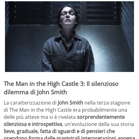
The Man in the High Castle 3: Il silenzioso
dilemma di John Smith
La caratterizzazione di
John Smith
nella terza stagione
di The Man in the High Castle era probabilmente una
delle più attese ma si è rivelata
sorprendentemente
silenziosa e introspettiva
, un’evoluzione della sua storia
lieve, graduale, fatta di sguardi e di pensieri che
prendono forma dalle magistrali interpretazioni appena