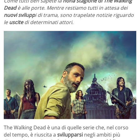
Come tutti ben sapete la
nona stagione di The Walking
Dead
è alle porte. Mentre restiamo tutti in attesa dei
nuovi svilupp
i di trama, sono trapelate notizie riguardo
le
uscite
di determinati attori.
The Walking Dead è una di quelle serie che, nel corso
del tempo, è riuscita a
svilupparsi
negli ambiti più