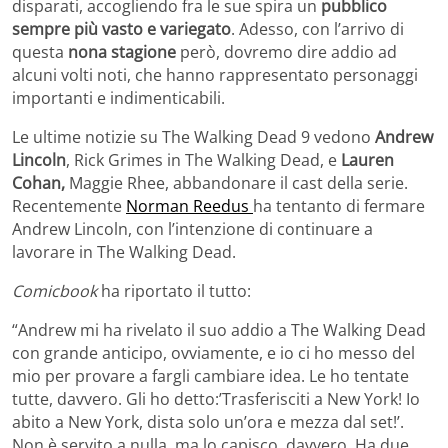
disparati, accogliendo fra le sue spira un
pubblico
sempre più vasto e variegato
. Adesso, con l’arrivo di
questa
nona stagione
però, dovremo dire addio ad
alcuni volti noti, che hanno rappresentato personaggi
importanti e indimenticabili.
Le ultime notizie su The Walking Dead 9 vedono
Andrew
Lincoln
, Rick Grimes in The Walking Dead, e
Lauren
Cohan,
Maggie Rhee, abbandonare il cast della serie.
Recentemente
Norman Reedus
ha tentanto di fermare
Andrew Lincoln, con l’intenzione di continuare a
lavorare in The Walking Dead.
Comicbook
ha riportato il tutto:
“Andrew mi ha rivelato il suo addio a The Walking Dead
con grande anticipo, ovviamente, e io ci ho messo del
mio per provare a fargli cambiare idea. Le ho tentate
tutte, davvero. Gli ho detto:’Trasferisciti a New York! Io
abito a New York, dista solo un’ora e mezza dal set!’.
Non è servito a nulla, ma lo capisco, davvero. Ha due