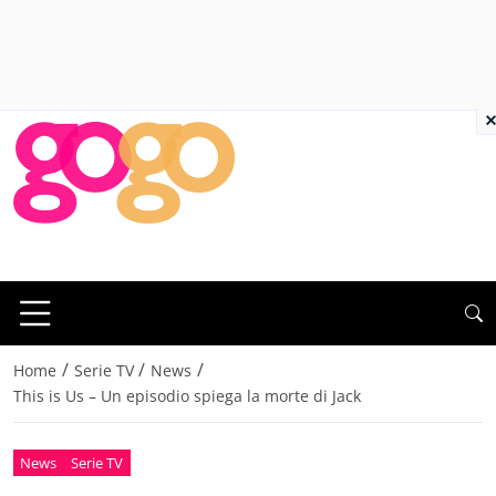
×
/
/
/
Home
Serie TV
News
This is Us – Un episodio spiega la morte di Jack
News
Serie TV