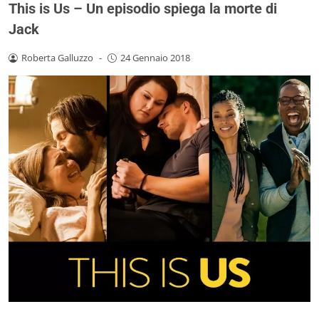
This is Us – Un episodio spiega la morte di
Jack
Roberta Galluzzo
-
24 Gennaio 2018