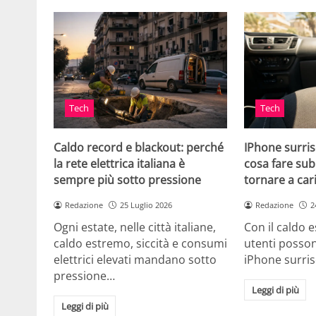
Tech
Tech
Caldo record e blackout: perché
IPhone surris
la rete elettrica italiana è
cosa fare sub
sempre più sotto pressione
tornare a car
Redazione
25 Luglio 2026
Redazione
2
Ogni estate, nelle città italiane,
Con il caldo es
caldo estremo, siccità e consumi
utenti posson
elettrici elevati mandano sotto
iPhone surri
pressione…
Leggi di più
Leggi di più