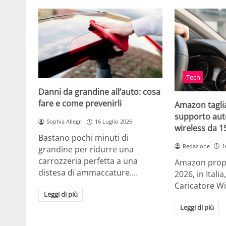
Tech
Danni da grandine all’auto: cosa
fare e come prevenirli
Amazon taglia
supporto auto
Sophia Allegri
16 Luglio 2026
wireless da 
Bastano pochi minuti di
Redazione
1
grandine per ridurre una
carrozzeria perfetta a una
Amazon propo
distesa di ammaccature.…
2026, in Ital
Caricatore W
Leggi di più
Leggi di più