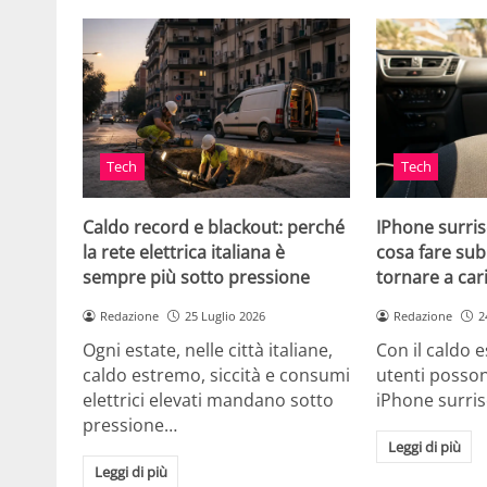
Tech
Tech
Caldo record e blackout: perché
IPhone surris
la rete elettrica italiana è
cosa fare sub
sempre più sotto pressione
tornare a car
Redazione
25 Luglio 2026
Redazione
2
Ogni estate, nelle città italiane,
Con il caldo es
caldo estremo, siccità e consumi
utenti posson
elettrici elevati mandano sotto
iPhone surri
pressione…
Leggi di più
Leggi di più