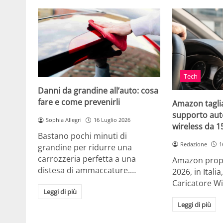
Tech
Danni da grandine all’auto: cosa
fare e come prevenirli
Amazon taglia
supporto auto
Sophia Allegri
16 Luglio 2026
wireless da 
Bastano pochi minuti di
Redazione
1
grandine per ridurre una
carrozzeria perfetta a una
Amazon propo
distesa di ammaccature.…
2026, in Ital
Caricatore W
Leggi di più
Leggi di più