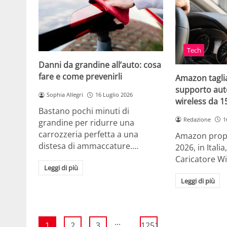
Tech
Danni da grandine all’auto: cosa
fare e come prevenirli
Amazon taglia
supporto auto
Sophia Allegri
16 Luglio 2026
wireless da 
Bastano pochi minuti di
Redazione
1
grandine per ridurre una
carrozzeria perfetta a una
Amazon propo
distesa di ammaccature.…
2026, in Ital
Caricatore W
Leggi di più
Leggi di più
...
1
2
3
1251