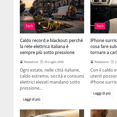
Tech
Tech
Caldo record e blackout: perché
IPhone surris
la rete elettrica italiana è
cosa fare sub
sempre più sotto pressione
tornare a car
Redazione
25 Luglio 2026
Redazione
2
Ogni estate, nelle città italiane,
Con il caldo es
caldo estremo, siccità e consumi
utenti posson
elettrici elevati mandano sotto
iPhone surri
pressione…
Leggi di più
Leggi di più