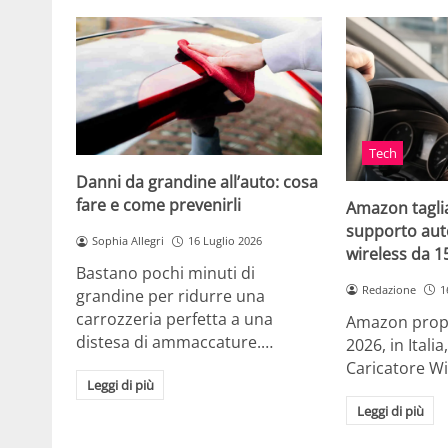
Tech
Danni da grandine all’auto: cosa
fare e come prevenirli
Amazon taglia
supporto auto
Sophia Allegri
16 Luglio 2026
wireless da 
Bastano pochi minuti di
Redazione
1
grandine per ridurre una
carrozzeria perfetta a una
Amazon propo
distesa di ammaccature.…
2026, in Ital
Caricatore W
Leggi di più
Leggi di più