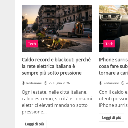
Tech
Tech
Caldo record e blackout: perché
IPhone surris
la rete elettrica italiana è
cosa fare sub
sempre più sotto pressione
tornare a car
Redazione
25 Luglio 2026
Redazione
2
Ogni estate, nelle città italiane,
Con il caldo es
caldo estremo, siccità e consumi
utenti posson
elettrici elevati mandano sotto
iPhone surri
pressione…
Leggi di più
Leggi di più