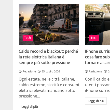
Tech
Tech
Caldo record e blackout: perché
IPhone surris
la rete elettrica italiana è
cosa fare sub
sempre più sotto pressione
tornare a car
Redazione
25 Luglio 2026
Redazione
2
Ogni estate, nelle città italiane,
Con il caldo es
caldo estremo, siccità e consumi
utenti posson
elettrici elevati mandano sotto
iPhone surri
pressione…
Leggi di più
Leggi di più