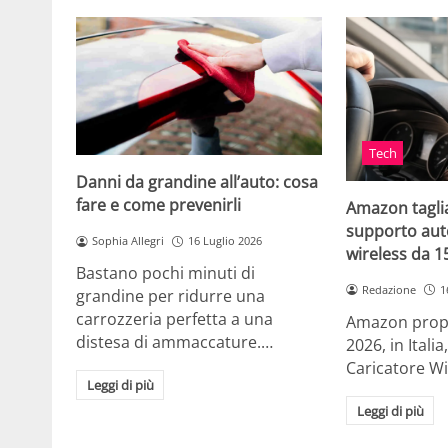
Tech
Danni da grandine all’auto: cosa
fare e come prevenirli
Amazon taglia
supporto auto
Sophia Allegri
16 Luglio 2026
wireless da 
Bastano pochi minuti di
Redazione
1
grandine per ridurre una
carrozzeria perfetta a una
Amazon propo
distesa di ammaccature.…
2026, in Ital
Caricatore W
Leggi di più
Leggi di più