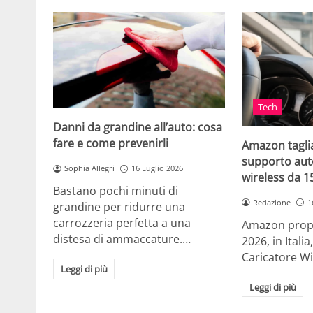
Tech
Danni da grandine all’auto: cosa
fare e come prevenirli
Amazon taglia
supporto auto
Sophia Allegri
16 Luglio 2026
wireless da 
Bastano pochi minuti di
Redazione
1
grandine per ridurre una
carrozzeria perfetta a una
Amazon propo
distesa di ammaccature.…
2026, in Ital
Caricatore W
Leggi di più
Leggi di più