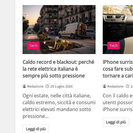
Tech
Tech
Caldo record e blackout: perché
IPhone surris
la rete elettrica italiana è
cosa fare sub
sempre più sotto pressione
tornare a car
Redazione
25 Luglio 2026
Redazione
2
Ogni estate, nelle città italiane,
Con il caldo es
caldo estremo, siccità e consumi
utenti posson
elettrici elevati mandano sotto
iPhone surri
pressione…
Leggi di più
Leggi di più