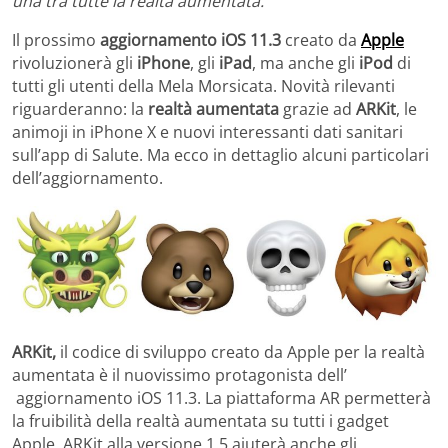
una tra tutte la realtà aumentata.
Il prossimo
aggiornamento iOS 11.3
creato da
Apple
rivoluzionerà gli
iPhone
, gli
iPad
, ma anche gli
iPod
di
tutti gli utenti della Mela Morsicata. Novità rilevanti
riguarderanno: la
realtà aumentata
grazie ad
ARKit
, le
animoji in iPhone X e nuovi interessanti dati sanitari
sull’app di Salute. Ma ecco in dettaglio alcuni particolari
dell’aggiornamento.
ARKit,
il codice di sviluppo creato da Apple per la realtà
aumentata è il nuovissimo protagonista dell’
aggiornamento iOS 11.3. La piattaforma AR permetterà
la fruibilità della realtà aumentata su tutti i gadget
Apple. ARKit alla versione 1.5 aiuterà anche gli