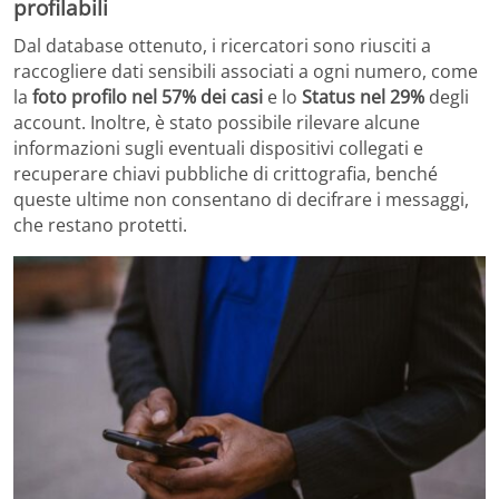
profilabili
Dal database ottenuto, i ricercatori sono riusciti a
raccogliere dati sensibili associati a ogni numero, come
la
foto profilo nel 57% dei casi
e lo
Status nel 29%
degli
account. Inoltre, è stato possibile rilevare alcune
informazioni sugli eventuali dispositivi collegati e
recuperare chiavi pubbliche di crittografia, benché
queste ultime non consentano di decifrare i messaggi,
che restano protetti.