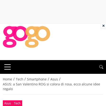
×
/
/
/
/
Home
Tech
Smartphone
Asus
ASUS: a San Valentino ROG si colora di rosa, ecco alcune idee
regalo
Asus
Tech