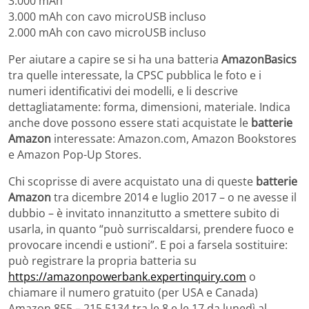
3.000 mAh
3.000 mAh con cavo microUSB incluso
2.000 mAh con cavo microUSB incluso
Per aiutare a capire se si ha una batteria
AmazonBasics
tra quelle interessate, la CPSC pubblica le foto e i
numeri identificativi dei modelli, e li descrive
dettagliatamente: forma, dimensioni, materiale. Indica
anche dove possono essere stati acquistate le
batterie
Amazon
interessate: Amazon.com, Amazon Bookstores
e Amazon Pop-Up Stores.
Chi scoprisse di avere acquistato una di queste
batterie
Amazon
tra dicembre 2014 e luglio 2017 – o ne avesse il
dubbio – è invitato innanzitutto a smettere subito di
usarla, in quanto “può surriscaldarsi, prendere fuoco e
provocare incendi e ustioni”. E poi a farsela sostituire:
può registrare la propria batteria su
https://amazonpowerbank.expertinquiry.com
o
chiamare il numero gratuito (per USA e Canada)
Amazon 855 – 215 5134 tra le 8 e le 17 da lunedì al