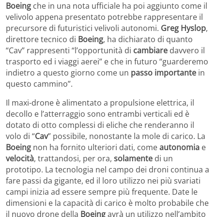
Boeing
che in una nota ufficiale ha poi aggiunto come il
velivolo appena presentato potrebbe rappresentare il
precursore di futuristici velivoli autonomi.
Greg Hyslop
,
direttore tecnico di
Boeing
, ha dichiarato di quanto
“Cav” rappresenti “l’opportunità di
cambiare
davvero il
trasporto ed i viaggi aerei” e che in futuro “guarderemo
indietro a questo giorno come un
passo importante
in
questo cammino”.
Il maxi-drone è alimentato a propulsione elettrica, il
decollo e l’atterraggio sono entrambi verticali ed è
dotato di otto complessi di eliche che renderanno il
volo di “
Cav
” possibile, nonostante la mole di carico. La
Boeing
non ha fornito ulteriori dati, come
autonomia
e
velocità
, trattandosi, per ora,
solamente
di un
prototipo. La tecnologia nel campo dei droni continua a
fare passi da gigante, ed il loro utilizzo nei più svariati
campi inizia ad essere sempre più frequente. Date le
dimensioni e la capacità di carico è molto probabile che
il nuovo drone della
Boeing
avrà un utilizzo nell’ambito