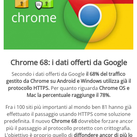
Chrome 68: i dati offerti da Google
Secondo i dati offerti da Google
il 68% del traffico
gestito da Chrome su Android e Windows utilizza già il
protocollo HTTPS.
Per quanto riguarda
Chrome OS e
Mac la percentuale raggiunge il 78%.
Fra i 100 siti più importanti al mondo ben 81 hanno già
effettuato il passaggio usando HTTPS come soluzione
predefinita. Il nuovo
Chrome 68
dovrebbe forzare ancor
più il passaggio al protocollo protetto con crittografia.
L’obiettivo è proprio quello di
diffondere ancor di più lo