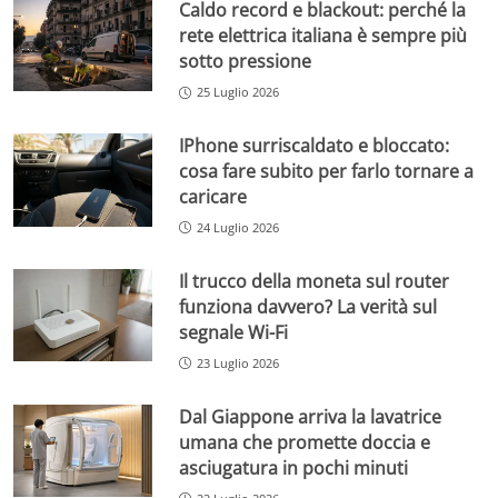
Caldo record e blackout: perché la
rete elettrica italiana è sempre più
sotto pressione
25 Luglio 2026
IPhone surriscaldato e bloccato:
cosa fare subito per farlo tornare a
caricare
24 Luglio 2026
Il trucco della moneta sul router
funziona davvero? La verità sul
segnale Wi-Fi
23 Luglio 2026
Dal Giappone arriva la lavatrice
umana che promette doccia e
asciugatura in pochi minuti