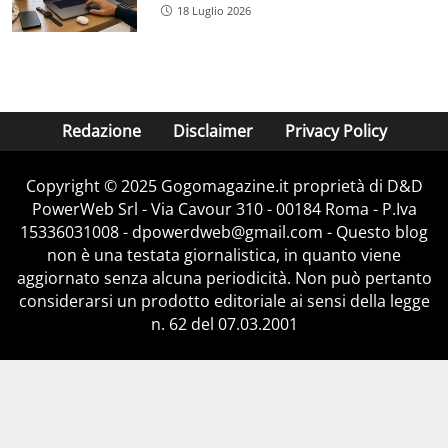
18 Luglio 2026
Redazione
Disclaimer
Privacy Policy
Copyright © 2025 Gogomagazine.it proprietà di D&D
PowerWeb Srl - Via Cavour 310 - 00184 Roma - P.Iva
15336031008 - dpowerdweb@gmail.com - Questo blog
non è una testata giornalistica, in quanto viene
aggiornato senza alcuna periodicità. Non può pertanto
considerarsi un prodotto editoriale ai sensi della legge
n. 62 del 07.03.2001