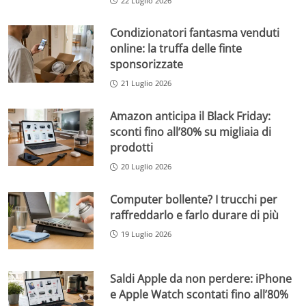
22 Luglio 2026
Condizionatori fantasma venduti
online: la truffa delle finte
sponsorizzate
21 Luglio 2026
Amazon anticipa il Black Friday:
sconti fino all’80% su migliaia di
prodotti
20 Luglio 2026
Computer bollente? I trucchi per
raffreddarlo e farlo durare di più
19 Luglio 2026
Saldi Apple da non perdere: iPhone
e Apple Watch scontati fino all’80%