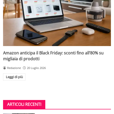
Amazon anticipa il Black Friday: sconti fino all’80% su
migliaia di prodotti
Redazione
20 Luglio 2026
Leggi di più
ARTICOLI RECENTI