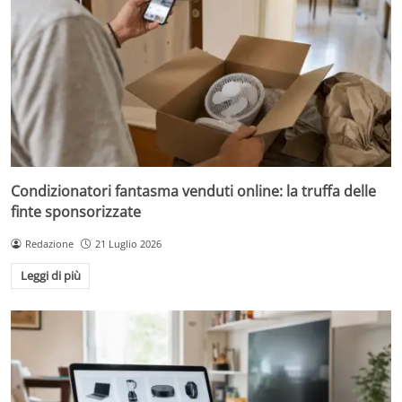
Condizionatori fantasma venduti online: la truffa delle
finte sponsorizzate
Redazione
21 Luglio 2026
Leggi di più