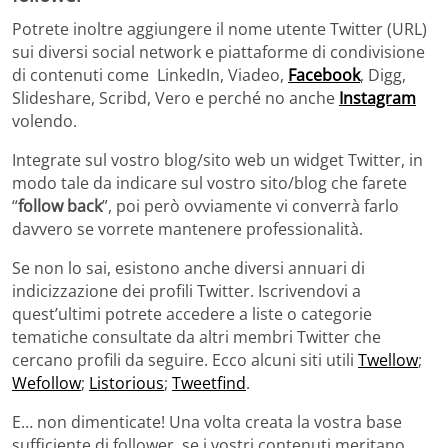
Potrete inoltre aggiungere il nome utente Twitter (URL)
sui diversi social network e piattaforme di condivisione
di contenuti come LinkedIn, Viadeo,
Facebook
, Digg,
Slideshare, Scribd, Vero e perché no anche
Instagram
volendo.
Integrate sul vostro blog/sito web un widget Twitter, in
modo tale da indicare sul vostro sito/blog che farete
“
follow back
”, poi però ovviamente vi converrà farlo
davvero se vorrete mantenere professionalità.
Se non lo sai, esistono anche diversi annuari di
indicizzazione dei profili Twitter. Iscrivendovi a
quest’ultimi potrete accedere a liste o categorie
tematiche consultate da altri membri Twitter che
cercano profili da seguire. Ecco alcuni siti utili
Twellow
;
Wefollow
;
Listorious
;
Tweetfind
.
E… non dimenticate! Una volta creata la vostra base
sufficiente di follower, se i vostri contenuti meritano