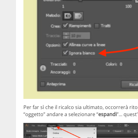
Per far sì che il ricalco sia ultimato, occorrerà rit
“oggetto” andare a selezionare “
espandi
”… quest’