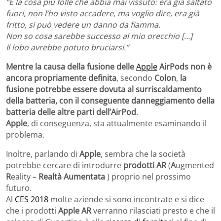
“È la cosa più folle che abbia mai vissuto: era già saltato
fuori, non l’ho visto accadere, ma voglio dire, era già
fritto, si può vedere un danno da fiamma.
Non so cosa sarebbe successo al mio orecchio […]
Il lobo avrebbe potuto bruciarsi.”
Mentre la causa della fusione delle
Apple
AirPods non è
ancora propriamente definita
, secondo
Colon
,
la
fusione potrebbe essere dovuta al surriscaldamento
della batteria, con il conseguente danneggiamento della
batteria delle altre parti dell’AirPod
.
Apple
, di conseguenza, sta attualmente esaminando il
problema.
Inoltre, parlando di
Apple
, sembra che la società
potrebbe cercare di introdurre
prodotti AR
(
A
ugmented
R
eality –
Realtà Aumentata
) proprio nel prossimo
futuro.
Al
CES 2018
molte aziende si sono incontrate e si dice
che i prodotti
Apple AR
verranno rilasciati presto e che il