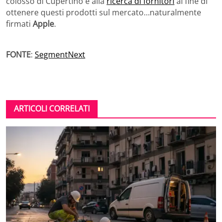
colosso di Cupertino è alla
ricerca di fornitori
al fine di
ottenere questi prodotti sul mercato…naturalmente
firmati
Apple
.
FONTE
:
SegmentNext
ARTICOLI CORRELATI