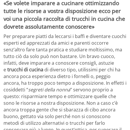
«Se volete imparare a cucinare ottimizzando
tutte le risorse a vostra disposizione ecco per
voi una piccola raccolta di trucchi in cucina che
dovrete assolutamente conoscere»
Per preparare piatti da leccarsi i baffi e diventare cuochi
esperti ed apprezzati da amici e parenti occorre
senz’altro fare tanta pratica e studiare moltissimo, ma
tutto ciò da solo può non bastare. Un bravo cuoco,
infatti, deve imparare a conoscere consigli, astuzie
e
trucchi di cucina
di diverso tipo, utilissimi per chi ha
ancora poca esperienza dietro i fornelli o, peggio
ancora, ha troppo poco tempo a disposizione. In effetti i
cosiddetti “
segreti della nonna
” servono proprio a
questo: risparmiare tempo e ottimizzare quelle che
sono le risorse a nostra disposizione. Non a caso c’è
ancora troppa gente che si sbarazza di cibo ancora
buono, gettato via solo perché non si conoscono
metodi di utilizzo alternativi o trucchi per farlo
conservare più a lungo. In quest’ottica, per superare il