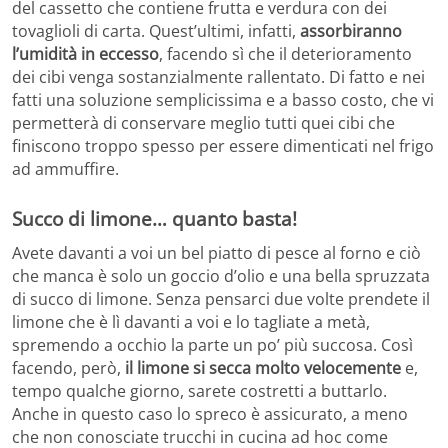
del cassetto che contiene frutta e verdura con dei
tovaglioli di carta. Quest’ultimi, infatti,
assorbiranno
l’umidità in eccesso
, facendo sì che il deterioramento
dei cibi venga sostanzialmente rallentato. Di fatto e nei
fatti una soluzione semplicissima e a basso costo, che vi
permetterà di conservare meglio tutti quei cibi che
finiscono troppo spesso per essere dimenticati nel frigo
ad ammuffire.
Succo di limone… quanto basta!
Avete davanti a voi un bel piatto di pesce al forno e ciò
che manca è solo un goccio d’olio e una bella spruzzata
di succo di limone. Senza pensarci due volte prendete il
limone che è lì davanti a voi e lo tagliate a metà,
spremendo a occhio la parte un po’ più succosa. Così
facendo, però,
il limone si secca molto velocemente
e,
tempo qualche giorno, sarete costretti a buttarlo.
Anche in questo caso lo spreco è assicurato, a meno
che non conosciate trucchi in cucina ad hoc come