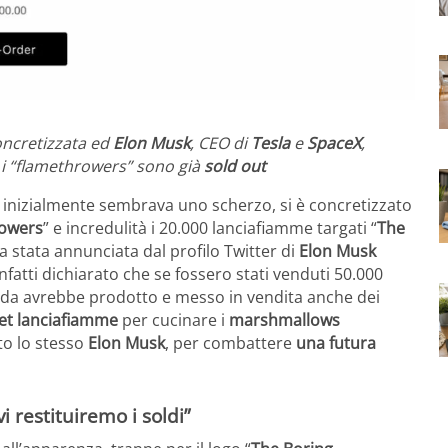
concretizzata ed
Elon Musk
, CEO di
Tesla
e
SpaceX
,
e i “flamethrowers” sono già
sold out
 inizialmente sembrava uno scherzo, si è concretizzato
rowers
” e incredulità i 20.000 lanciafiamme targati “
The
era stata annunciata dal profilo Twitter di
Elon Musk
nfatti dichiarato che se fossero stati venduti 50.000
enda avrebbe prodotto e messo in vendita anche dei
et lanciafiamme
per cucinare i
marshmallows
to lo stesso
Elon Musk
, per combattere
una futura
i restituiremo i soldi”