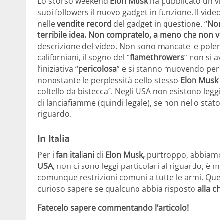
Lo scorso weekend
Elon Musk
ha pubblicato un vi
suoi followers il nuovo gadget in funzione. Il vid
nelle
vendite record
del gadget in questione. “
Non
terribile idea. Non compratelo, a meno che non vo
descrizione del video. Non sono mancate le polem
californiani, il sogno del “
flamethrowers
” non si a
l’iniziativa “
pericolosa
” e si stanno muovendo per
nonostante le perplessità dello stesso
Elon Musk
coltello da bistecca”. Negli USA non esistono legg
di lanciafiamme (quindi legale), se non nello stat
riguardo.
In Italia
Per i
fan italiani
di
Elon Musk,
purtroppo, abbiamo 
USA
, non ci sono leggi particolari al riguardo, è
comunque restrizioni comuni a tutte le armi. Ques
curioso sapere se qualcuno abbia risposto
alla c
Fatecelo sapere commentando l’articolo!