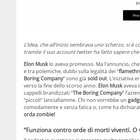
L’idea, che all’inizio sembrava uno scherzo, si è 
tramite il suo account twitter ha fatto sapere ch
Elon Musk
lo aveva promesso. Ma l’annuncio, che
e tra polemiche, dubbi sulla legalità dei “
flameth
Boring Company
” sono già
sold out
. L’iniziativa 
verso la fine dello scorso anno.
Elon Musk
aveva i
cappelli brandizzati “
The Boring Company
” l’azi
“piccoli” lanciafiamme. Chi non vorrebbe un
gadg
comodamente e senza fatica o, come ha dichiara
orda zombie!
“Funziona contro orde di morti viventi. O v