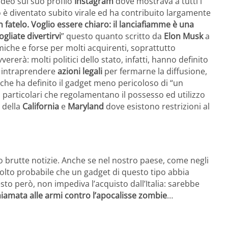
deo sul suo profilo
Instagram
dove mostrava a tutti i
eo è diventato subito virale ed ha contribuito largamente
 fatelo. Voglio essere chiaro: il lanciafiamme è una
gliate divertirvi
” questo quanto scritto da
Elon Musk
a
iche e forse per molti acquirenti, soprattutto
vvererà: molti politici dello stato, infatti, hanno definito
 intraprendere
azioni legali
per fermarne la diffusione,
che ha definito il gadget meno pericoloso di “un
i particolari che regolamentano il possesso ed utilizzo
o della
California
e
Maryland
dove esistono restrizioni al
brutte notizie. Anche se nel nostro paese, come negli
 molto probabile che un gadget di questo tipo abbia
to però, non impediva l’acquisto dall’Italia: sarebbe
hiamata alle armi contro l’apocalisse zombie
…